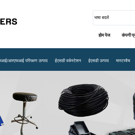
भाषा बदलें
होम पेज
कंपनी प
मआई/आरएफआई परिरक्षण उत्पाद
ईएसडी वर्कस्टेशन
ईएसडी उत्पाद
मास्टरबैच
करण
एंटी स्टेटिक बैग
एंटी स्टेटिक शू कवर
एंटीस्टैटिक इल्यूमिनेटेड मैग्निफायर
एंटीस्टैटिक स्प्रे
ईएसडी फिंगर कॉट्स
विरोधी स्थैतिक औद्योगिक टेप
टीस्टैटिक वर्क स्टेशन
ट्रॉली के पहिये
गास्केट उत्पाद