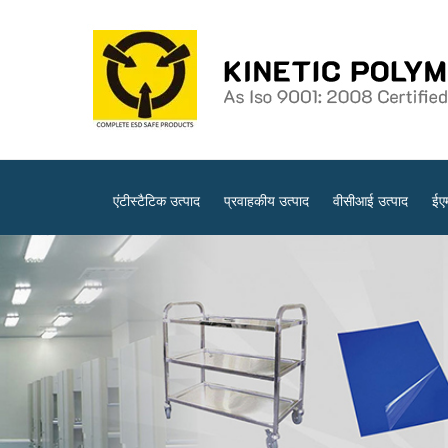
एंटीस्टैटिक उत्पाद
प्रवाहकीय उत्पाद
वीसीआई उत्पाद
ईए
साफ़ कमरे के उत्पाद
ईएसडी ट्रॉलियां
ईएसडी परीक्षण उप
स्थैतिकरोधी पहनने योग्य
विरोधी स्थैतिक जूते
प्रवाहकीय ट्रेलरों और ट्रॉलियों
एं