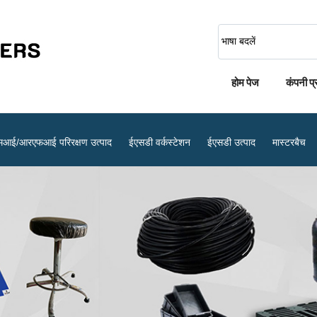
भाषा बदलें
होम पेज
कंपनी प
मआई/आरएफआई परिरक्षण उत्पाद
ईएसडी वर्कस्टेशन
ईएसडी उत्पाद
मास्टरबैच
करण
एंटी स्टेटिक बैग
एंटी स्टेटिक शू कवर
एंटीस्टैटिक इल्यूमिनेटेड मैग्निफायर
एंटीस्टैटिक स्प्रे
ईएसडी फिंगर कॉट्स
विरोधी स्थैतिक औद्योगिक टेप
टीस्टैटिक वर्क स्टेशन
ट्रॉली के पहिये
गास्केट उत्पाद