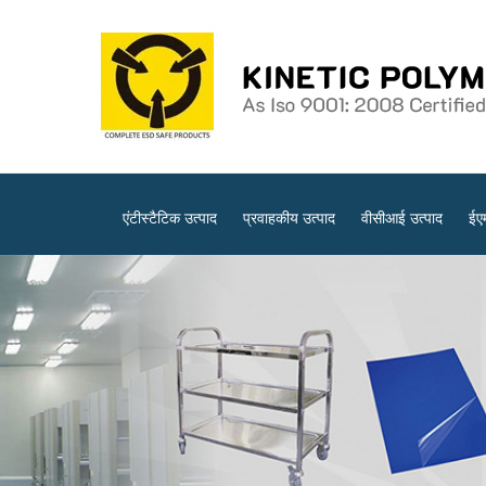
एंटीस्टैटिक उत्पाद
प्रवाहकीय उत्पाद
वीसीआई उत्पाद
ईए
साफ़ कमरे के उत्पाद
ईएसडी ट्रॉलियां
ईएसडी परीक्षण उप
स्थैतिकरोधी पहनने योग्य
विरोधी स्थैतिक जूते
प्रवाहकीय ट्रेलरों और ट्रॉलियों
एं