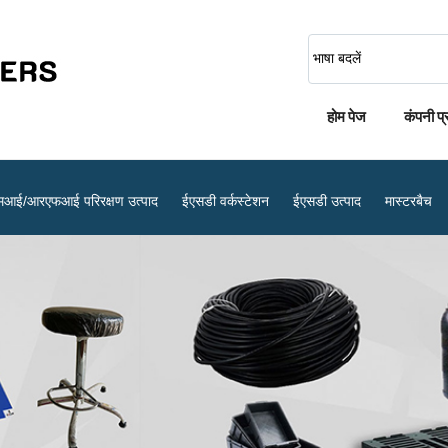
भाषा बदलें
होम पेज
कंपनी प
मआई/आरएफआई परिरक्षण उत्पाद
ईएसडी वर्कस्टेशन
ईएसडी उत्पाद
मास्टरबैच
करण
एंटी स्टेटिक बैग
एंटी स्टेटिक शू कवर
एंटीस्टैटिक इल्यूमिनेटेड मैग्निफायर
एंटीस्टैटिक स्प्रे
ईएसडी फिंगर कॉट्स
विरोधी स्थैतिक औद्योगिक टेप
टीस्टैटिक वर्क स्टेशन
ट्रॉली के पहिये
गास्केट उत्पाद