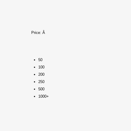
Price:
Â
50
100
200
250
500
1000+