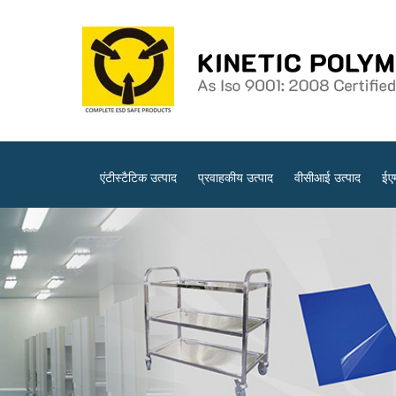
एंटीस्टैटिक उत्पाद
प्रवाहकीय उत्पाद
वीसीआई उत्पाद
ईए
साफ़ कमरे के उत्पाद
ईएसडी ट्रॉलियां
ईएसडी परीक्षण उप
स्थैतिकरोधी पहनने योग्य
विरोधी स्थैतिक जूते
प्रवाहकीय ट्रेलरों और ट्रॉलियों
एं